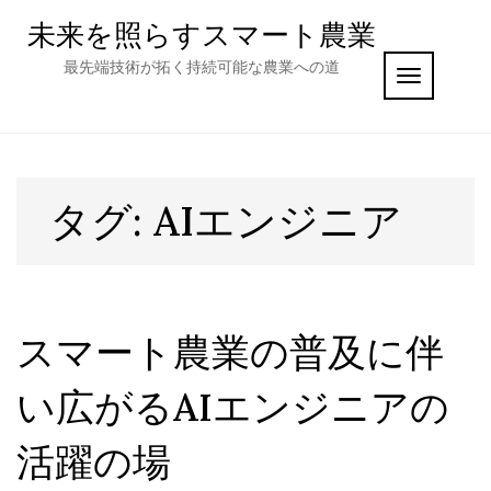
Skip
未来を照らすスマート農業
to
content
最先端技術が拓く持続可能な農業への道
TOGGLE N
タグ:
AIエンジニア
スマート農業の普及に伴
い広がるAIエンジニアの
活躍の場