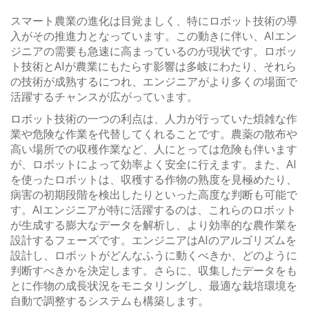
スマート農業の進化は目覚ましく、特にロボット技術の導
入がその推進力となっています。この動きに伴い、AIエン
ジニアの需要も急速に高まっているのが現状です。ロボッ
ト技術とAIが農業にもたらす影響は多岐にわたり、それら
の技術が成熟するにつれ、エンジニアがより多くの場面で
活躍するチャンスが広がっています。
ロボット技術の一つの利点は、人力が行っていた煩雑な作
業や危険な作業を代替してくれることです。農薬の散布や
高い場所での収穫作業など、人にとっては危険も伴います
が、ロボットによって効率よく安全に行えます。また、AI
を使ったロボットは、収穫する作物の熟度を見極めたり、
病害の初期段階を検出したりといった高度な判断も可能で
す。AIエンジニアが特に活躍するのは、これらのロボット
が生成する膨大なデータを解析し、より効率的な農作業を
設計するフェーズです。エンジニアはAIのアルゴリズムを
設計し、ロボットがどんなふうに動くべきか、どのように
判断すべきかを決定します。さらに、収集したデータをも
とに作物の成長状況をモニタリングし、最適な栽培環境を
自動で調整するシステムも構築します。